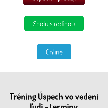
Spolu s rodinou
Online
Tréning Úspech vo vedení
ľudí - termíny