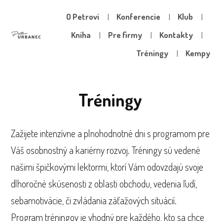
O Petrovi
Konferencie
Klub
Kniha
Pre firmy
Kontakty
Tréningy
Kempy
Tréningy
Zažijete intenzívne a plnohodnotné dni s programom pre
Váš osobnostný a kariérny rozvoj. Tréningy sú vedené
našimi špičkovými lektormi, ktorí Vám odovzdajú svoje
dlhoročné skúsenosti z oblasti obchodu, vedenia ľudí,
sebamotivácie, či zvládania záťažových situácií.
Program tréningov je vhodný pre každého, kto sa chce