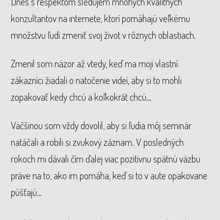
Dnes s rešpektom sledujem mnohých kvalitných
konzultantov na internete, ktorí pomáhajú veľkému
množstvu ľudí zmeniť svoj život v rôznych oblastiach.
Zmenil som názor až vtedy, keď ma moji vlastní
zákazníci žiadali o natočenie videí, aby si to mohli
zopakovať kedy chcú a koľkokrát chcú…
Väčšinou som vždy dovolil, aby si ľudia môj seminár
natáčali a robili si zvukový záznam. V posledných
rokoch mi dávali čím ďalej viac pozitívnu spätnú väzbu
práve na to, ako im pomáha, keď si to v aute opakovane
púšťajú…