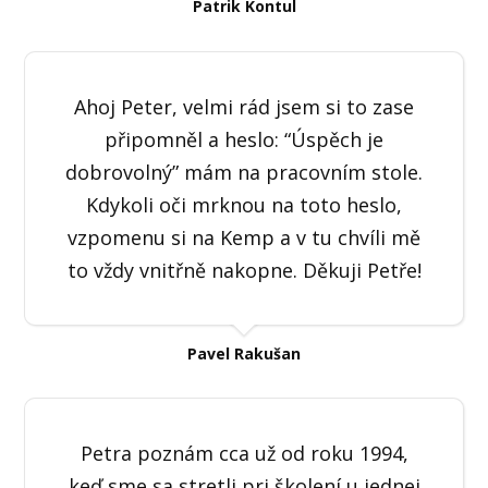
Patrik Kontul
Ahoj Peter, velmi rád jsem si to zase
připomněl a heslo: “Úspěch je
dobrovolný” mám na pracovním stole.
Kdykoli oči mrknou na toto heslo,
vzpomenu si na Kemp a v tu chvíli mě
to vždy vnitřně nakopne. Děkuji Petře!
Pavel Rakušan
Petra poznám cca už od roku 1994,
keď sme sa stretli pri školení u jednej