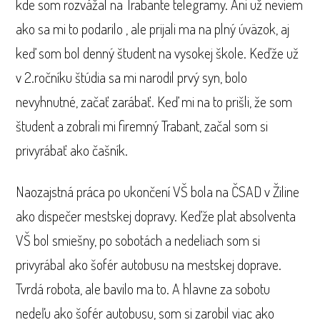
kde som rozvážal na Trabante telegramy. Ani už neviem
ako sa mi to podarilo , ale prijali ma na plný úväzok, aj
keď som bol denný študent na vysokej škole. Keďže už
v 2.ročníku štúdia sa mi narodil prvý syn, bolo
nevyhnutné, začať zarábať. Keď mi na to prišli, že som
študent a zobrali mi firemný Trabant, začal som si
privyrábať ako čašník.
Naozajstná práca po ukončení VŠ bola na ČSAD v Žiline
ako dispečer mestskej dopravy. Keďže plat absolventa
VŠ bol smiešny, po sobotách a nedeliach som si
privyrábal ako šofér autobusu na mestskej doprave.
Tvrdá robota, ale bavilo ma to. A hlavne za sobotu
nedeľu ako šofér autobusu, som si zarobil viac ako