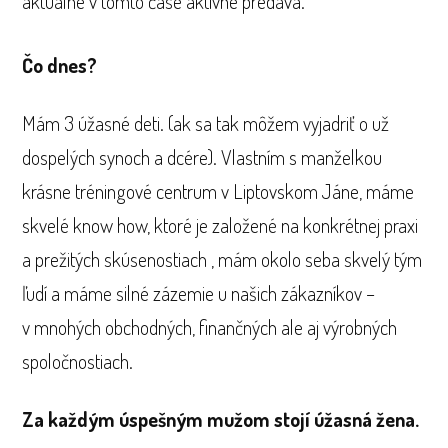
aktuálne v tomto čase aktívne predáva.
Č
o dnes?
Mám 3 úžasné deti. (ak sa tak môžem vyjadriť o už
dospelých synoch a dcére). Vlastním s manželkou
krásne tréningové centrum v Liptovskom Jáne, máme
skvelé know how, ktoré je založené na konkrétnej praxi
a prežitých skúsenostiach , mám okolo seba skvelý tým
ľudí a máme silné zázemie u našich zákazníkov –
v mnohých obchodných, finančných ale aj výrobných
spoločnostiach.
Za každým úspešným mužom stojí úžasná žena.