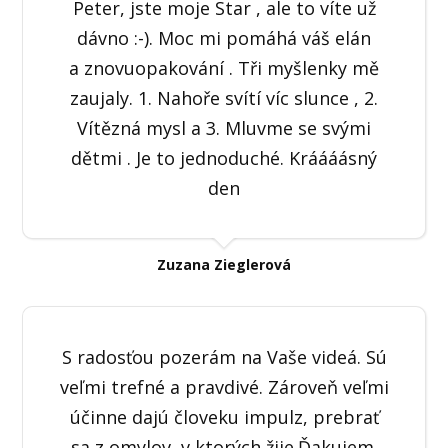
Peter, jste moje Star , ale to víte už
dávno :-). Moc mi pomáhá váš elán
a znovuopakování . Tři myšlenky mě
zaujaly. 1. Nahoře svítí víc slunce , 2.
Vítězná mysl a 3. Mluvme se svými
dětmi . Je to jednoduché. Kráááásný
den
Zuzana Zieglerová
S radosťou pozerám na Vaše videá. Sú
veľmi trefné a pravdivé. Zároveň veľmi
účinne dajú človeku impulz, prebrať
sa z omylov, v ktorých žije.Ďakujem.