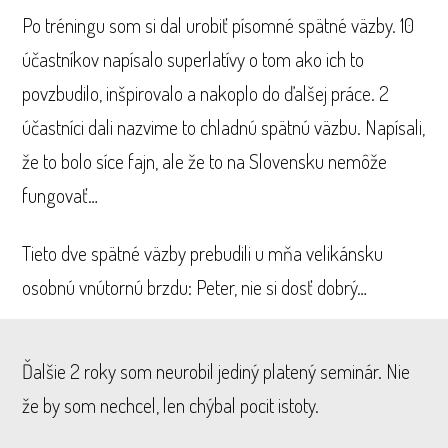
Po tréningu som si dal urobiť písomné spätné väzby. 10
účastníkov napísalo superlatívy o tom ako ich to
povzbudilo, inšpirovalo a nakoplo do ďalšej práce. 2
účastníci dali nazvime to chladnú spätnú väzbu. Napísali,
že to bolo síce fajn, ale že to na Slovensku nemôže
fungovať…
Tieto dve spätné väzby prebudili u mňa velikánsku
osobnú vnútornú brzdu: Peter, nie si dosť dobrý…
Ďalšie 2 roky som neurobil jediný platený seminár. Nie
že by som nechcel, len chýbal pocit istoty.