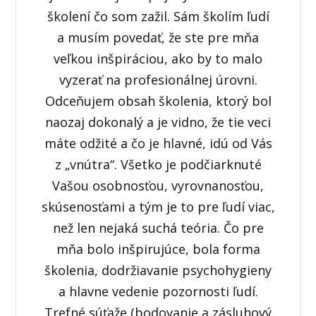
školení čo som zažil. Sám školím ľudí
a musím povedať, že ste pre mňa
veľkou inšpiráciou, ako by to malo
vyzerať na profesionálnej úrovni.
Odceňujem obsah školenia, ktorý bol
naozaj dokonalý a je vidno, že tie veci
máte odžité a čo je hlavné, idú od Vás
z „vnútra“. Všetko je podčiarknuté
Vašou osobnosťou, vyrovnanosťou,
skúsenosťami a tým je to pre ľudí viac,
než len nejaká suchá teória. Čo pre
mňa bolo inšpirujúce, bola forma
školenia, dodržiavanie psychohygieny
a hlavne vedenie pozornosti ľudí.
Trefné súťaže (bodovanie a zásluhový