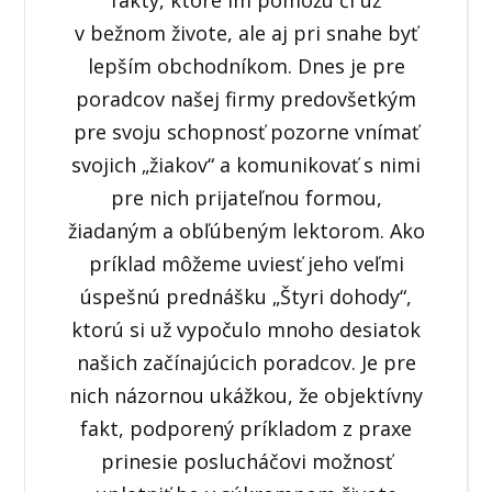
fakty, ktoré im pomôžu či už
v bežnom živote, ale aj pri snahe byť
lepším obchodníkom. Dnes je pre
poradcov našej firmy predovšetkým
pre svoju schopnosť pozorne vnímať
svojich „žiakov“ a komunikovať s nimi
pre nich prijateľnou formou,
žiadaným a obľúbeným lektorom. Ako
príklad môžeme uviesť jeho veľmi
úspešnú prednášku „Štyri dohody“,
ktorú si už vypočulo mnoho desiatok
našich začínajúcich poradcov. Je pre
nich názornou ukážkou, že objektívny
fakt, podporený príkladom z praxe
prinesie poslucháčovi možnosť