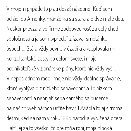
V mojom prípade to platí desať násobne. Keď som
odišiel do Ameriky, manželka sa starala o dve malé deti.
Neskôr prevzala vo firme zodpovednosť za celý chod
spoločnosti a ja som „vpredu“ zlízaval smotánku
úspechu. Stála vždy pevne v úzadí a akceptovala mi
konzultantské cesty po celom svete, i moje
podnikateľské vizionárske plány, ktoré nie vždy vyšli.
V neposlednom rade i moje nie vždy ideálne správanie,
ktoré vyplývalo z nízkeho sebavedomia. (o nízkom
sebavedomí a neprijatí seba samého sa budeme
na našich webinároch určite baviť.) Zvládla to aj s troma
deťmi, keď sa nám v roku 1995 narodila vytúžená dcéra.
Patrí jej za to všetko, čo pre mňa robí, moja hlboká