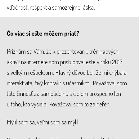
vďačnosť, rešpekt a samozrejme láska.
Č
o viac si e
š
te m
ôž
em pria
ť
?
Priznám sa Vám, že k prezentovaniu tréningových
aktivít na internete som pristupoval ešte v roku 2013
s veľkým rešpektom. Hlavný dôvod bol, že mi chýbala
interaktivita, živý kontakt s účastníkmi. Považoval som
túto činnosť za samoúčelnú s cieľom prospechu len
u toho, kto vysiela. Považoval som to za nefér…
Mýlil som sa, veľmi som sa mýlil…