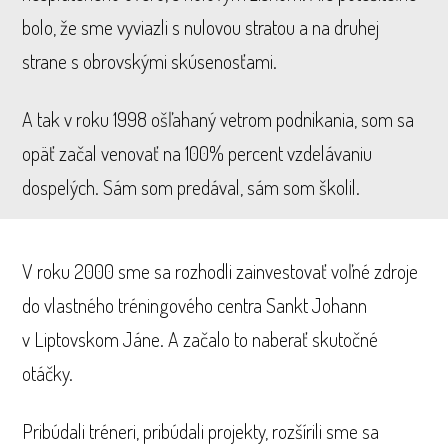
bolo, že sme vyviazli s nulovou stratou a na druhej
strane s obrovskými skúsenosťami.
A tak v roku 1998 ošľahaný vetrom podnikania, som sa
opäť začal venovať na 100% percent vzdelávaniu
dospelých. Sám som predával, sám som školil.
V roku 2000 sme sa rozhodli zainvestovať voľné zdroje
do vlastného tréningového centra Sankt Johann
v Liptovskom Jáne. A začalo to naberať skutočné
otáčky.
Pribúdali tréneri, pribúdali projekty, rozšírili sme sa