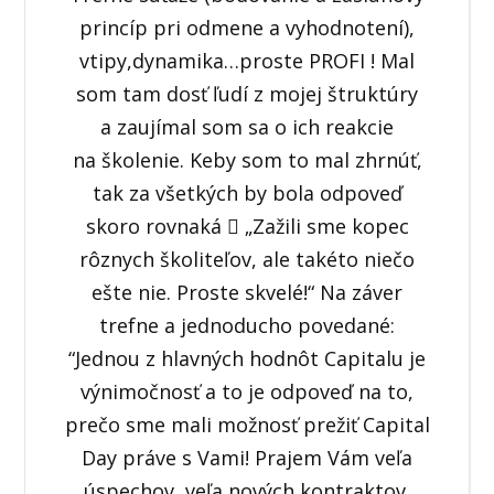
princíp pri odmene a vyhodnotení),
vtipy,dynamika…proste PROFI ! Mal
som tam dosť ľudí z mojej štruktúry
a zaujímal som sa o ich reakcie
na školenie. Keby som to mal zhrnúť,
tak za všetkých by bola odpoveď
skoro rovnaká  „Zažili sme kopec
rôznych školiteľov, ale takéto niečo
ešte nie. Proste skvelé!“ Na záver
trefne a jednoducho povedané:
“Jednou z hlavných hodnôt Capitalu je
výnimočnosť a to je odpoveď na to,
prečo sme mali možnosť prežiť Capital
Day práve s Vami! Prajem Vám veľa
úspechov, veľa nových kontraktov,