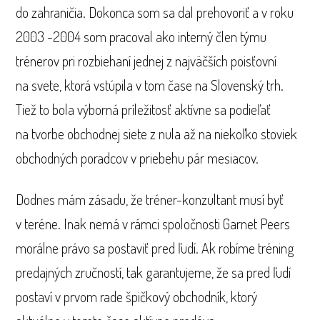
do zahraničia. Dokonca som sa dal prehovoriť a v roku
2003 -2004 som pracoval ako interný člen týmu
trénerov pri rozbiehaní jednej z najväčších poisťovní
na svete, ktorá vstúpila v tom čase na Slovenský trh.
Tiež to bola výborná príležitosť aktívne sa podieľať
na tvorbe obchodnej siete z nula až na niekoľko stoviek
obchodných poradcov v priebehu pár mesiacov.
Dodnes mám zásadu, že tréner-konzultant musí byť
v teréne. Inak nemá v rámci spoločnosti Garnet Peers
morálne právo sa postaviť pred ľudí. Ak robíme tréning
predajných zručností, tak garantujeme, že sa pred ľudí
postaví v prvom rade špičkový obchodník, ktorý