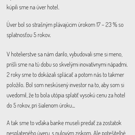
kúpili sme na úver hotel.
Úver bol so strašným plávajúcim úrokom 17 – 23 % so
splatnosťou 5 rokov.
V hotelierstve sa nám darilo, vybudovali sme si meno,
prišli sme na tú dobu so skvelými inovatívnymi nápadmi.
2 roky sme to dokázali splácať a potom nás to takmer
položilo. Bol som neskúsený investor na to, aby som si
uvedomil, že to bola utópia splatiť vysokú cenu za hotel
do 5 rokov, pri šialenom úroku…
A tak sme to vďaka banke museli predať za zostatok
nesplateného úveru, s nulovým ziskom. Ale potešiteľné