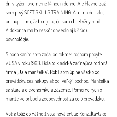
dní v týždni priemerne 14 hodín denne. Ale hlavne, zažil
som prvý SOFT SKILLS TRAINING. A to ma dostalo,
pochopil som, že toto je to, čo som chcel vždy robiť.
A dokonca ma to neskôr doviedlo aj k štúdiu
psychológie.
S podnikaním som začal po takmer ročnom pobyte
v USA v roku 1993. Bola to klasická začínajúca rodinná
firma „Ja a manželka“. Robil som úplne všetko od
prevádzky, cez nákupy až po „veľký“ obchod. Manželka
sa starala o ekonomiku a zázemie. Pomerne rýchlo
manželke pribudla zodpovednosť za celú prevádzku.
Vošla totiž do nášho života nová entita: Konzultantské