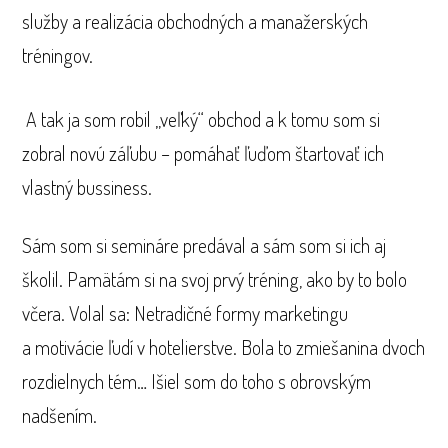
služby a realizácia obchodných a manažerských
tréningov.
A tak ja som robil „veľký“ obchod a k tomu som si
zobral novú záľubu – pomáhať ľuďom štartovať ich
vlastný bussiness.
Sám som si semináre predával a sám som si ich aj
školil. Pamätám si na svoj prvý tréning, ako by to bolo
včera. Volal sa: Netradičné formy marketingu
a motivácie ľudí v hotelierstve. Bola to zmiešanina dvoch
rozdielnych tém… Išiel som do toho s obrovským
nadšením.