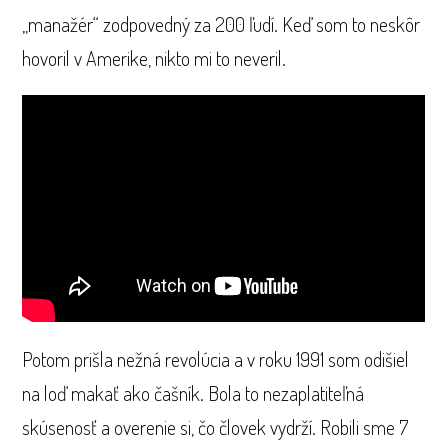
„manažér“ zodpovedný za 200 ľudí. Keď som to neskôr
hovoril v Amerike, nikto mi to neveril.
Potom prišla nežná revolúcia a v roku 1991 som odišiel
na loď makať ako čašník. Bola to nezaplatiteľná
skúsenosť a overenie si, čo človek vydrží. Robili sme 7