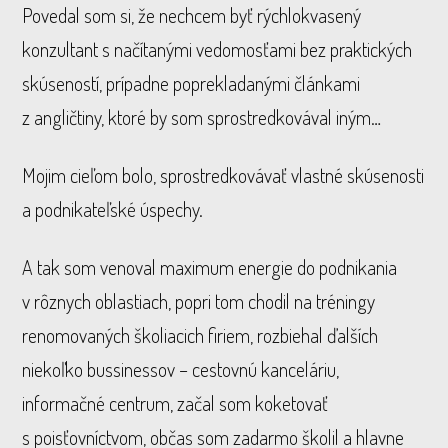
Povedal som si, že nechcem byť rýchlokvasený
konzultant s načítanými vedomosťami bez praktických
skúseností, prípadne poprekladanými článkami
z angličtiny, ktoré by som sprostredkovával iným…
Mojim cieľom bolo, sprostredkovávať vlastné skúsenosti
a podnikateľské úspechy.
A tak som venoval maximum energie do podnikania
v rôznych oblastiach, popri tom chodil na tréningy
renomovaných školiacich firiem, rozbiehal ďalších
niekoľko bussinessov – cestovnú kanceláriu,
informačné centrum, začal som koketovať
s poisťovníctvom, občas som zadarmo školil a hlavne