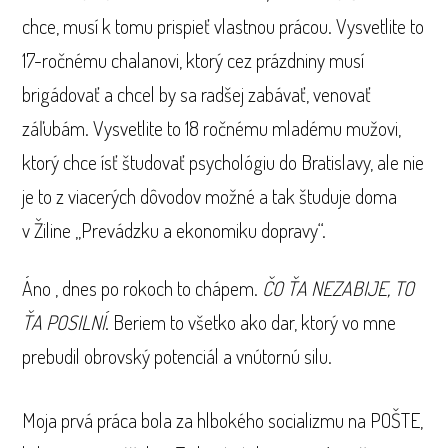
chce, musí k tomu prispieť vlastnou prácou. Vysvetlite to
17-ročnému chalanovi, ktorý cez prázdniny musí
brigádovať a chcel by sa radšej zabávať, venovať
záľubám. Vysvetlite to 18 ročnému mladému mužovi,
ktorý chce ísť študovať psychológiu do Bratislavy, ale nie
je to z viacerých dôvodov možné a tak študuje doma
v Žiline „Prevádzku a ekonomiku dopravy“.
Áno , dnes po rokoch to chápem.
Č
O
Ť
A NEZABIJE, TO
Ť
A POSILN
Í
. Beriem to všetko ako dar, ktorý vo mne
prebudil obrovský potenciál a vnútornú silu.
Moja prvá práca bola za hlbokého socializmu na POŠTE,