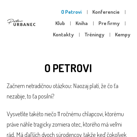
O Petrovi
Konferencie
Klub
Kniha
Pre firmy
Kontakty
Tréningy
Kempy
O PETROVI
Začnem netradičnou otázkou: Naozaj platí, že čo ťa
nezabije, to ťa posilní?
Vysvetlite takéto niečo 11 ročnému chlapcovi, ktorému
práve náhle tragicky zomiera otec, ktorého má veľmi
rád. Má ďaľších dvoch súrodencov, takže keď čokoľvek