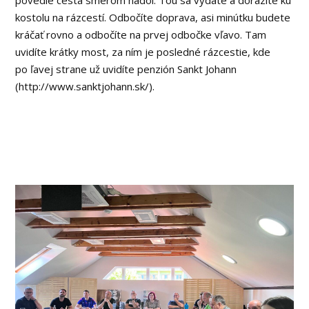
povedie cesta smerom nadol. Tou sa vydáte a dorazíte ku
kostolu na rázcestí. Odbočíte doprava, asi minútku budete
kráčať rovno a odbočíte na prvej odbočke vľavo. Tam
uvidíte krátky most, za ním je posledné rázcestie, kde
po ľavej strane už uvidíte penzión Sankt Johann
(http://www.sanktjohann.sk/).