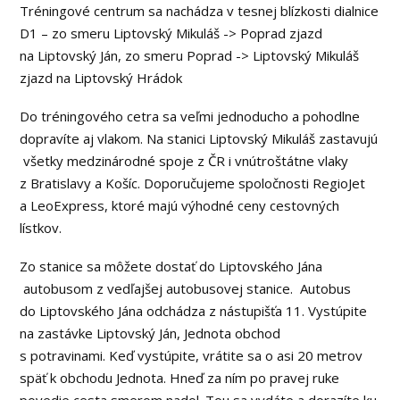
Tréningové centrum sa nachádza v tesnej blízkosti dialnice
D1 – zo smeru Liptovský Mikuláš -> Poprad zjazd
na Liptovský Ján, zo smeru Poprad -> Liptovský Mikuláš
zjazd na Liptovský Hrádok
Do tréningového cetra sa veľmi jednoducho a pohodlne
dopravíte aj vlakom. Na stanici Liptovský Mikuláš zastavujú
všetky medzinárodné spoje z ČR i vnútroštátne vlaky
z Bratislavy a Košíc. Doporučujeme spoločnosti RegioJet
a LeoExpress, ktoré majú výhodné ceny cestovných
lístkov.
Zo stanice sa môžete dostať do Liptovského Jána
autobusom z vedľajšej autobusovej stanice. Autobus
do Liptovského Jána odchádza z nástupišťa 11. Vystúpite
na zastávke Liptovský Ján, Jednota obchod
s potravinami. Keď vystúpite, vrátite sa o asi 20 metrov
späť k obchodu Jednota. Hneď za ním po pravej ruke