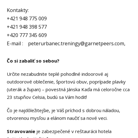
Kontakty:
+421 948 775 009
+421 948 398 577
+420 777 345 609
E-mail : peterurbanec.treningy@garnetpeers.com,
Čo si zabaliť so sebou?
Určite nezabudnite teplé pohodlné indoorové aj
outdoorové oblečenie, športovú obuv, poprípade plavky
(uterák a župan) – povestná Jánska Kaďa má celoročne cca
23 stupňov Celsia, budú sa Vám hodiť!
Čo je najdôležitejšie, je Váš príchod s dobrou náladou,
otvorenou mysľou a elánom naučiť sa nové veci.
Stravovanie
je zabezpečené v reštaurácii hotela