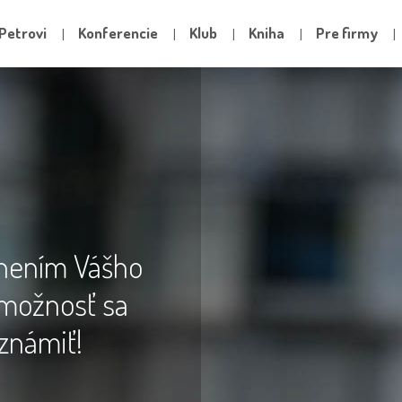
Petrovi
Konferencie
Klub
Kniha
Pre firmy
lnením Vášho
možnosť sa
známiť!