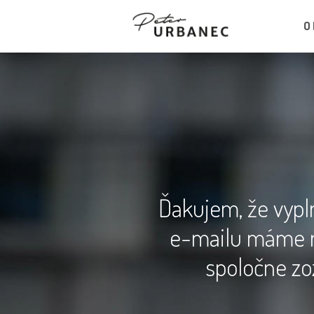
O 
Ďakujem, že vyp
e-mailu máme 
spoločne zo