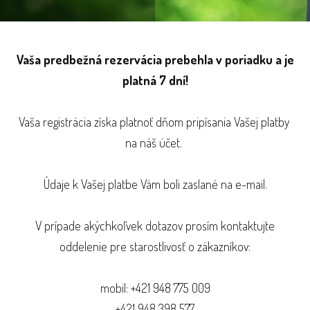
Vaša predbežná rezervácia prebehla v poriadku a je
platná 7 dní!
Vaša registrácia získa platnoť dňom pripísania Vašej platby
na náš účet.
Údaje k Vašej platbe Vám boli zaslané na e-mail.
V prípade akýchkoľvek dotazov prosím kontaktujte
oddelenie pre starostlivosť o zákazníkov:
mobil: +421 948 775 009
+421 948 398 577