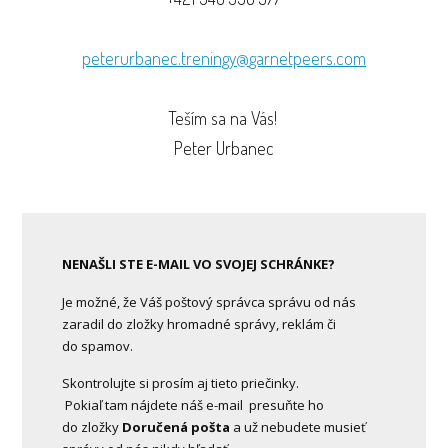
peterurbanec.treningy@
garnetpeers.com
Teším sa na Vás!
Peter Urbanec
NENAŠLI STE E-MAIL VO SVOJEJ SCHRÁNKE?
Je možné, že Váš poštový správca správu od nás
zaradil do zložky hromadné správy, reklám či
do spamov.
Skontrolujte si prosím aj tieto priečinky.
Pokiaľ tam nájdete náš e-mail presuňte ho
do zložky
Doručená pošta
a už nebudete musieť