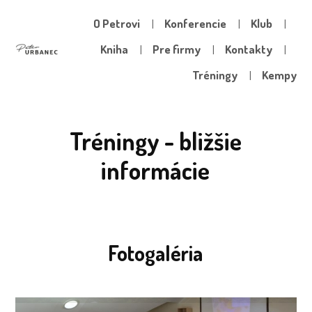
O Petrovi
Konferencie
Klub
Kniha
Pre firmy
Kontakty
Tréningy
Kempy
Tréningy - bližšie
informácie
Fotogaléria