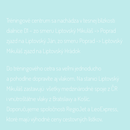
Tréningové centrum sa nachádza v tesnej blízkosti
dialnice D1 – zo smeru Liptovský Mikuláš -> Poprad
zjazd na Liptovský Ján, zo smeru Poprad -> Liptovský
Mikuláš zjazd na Liptovský Hrádok
Do tréningového cetra sa veľmi jednoducho
a pohodlne dopravíte aj vlakom. Na stanici Liptovský
Mikuláš zastavujú všetky medzinárodné spoje z ČR
i vnútroštátne vlaky z Bratislavy a Košíc.
Doporučujeme spoločnosti RegioJet a LeoExpress,
ktoré majú výhodné ceny cestovných lístkov.