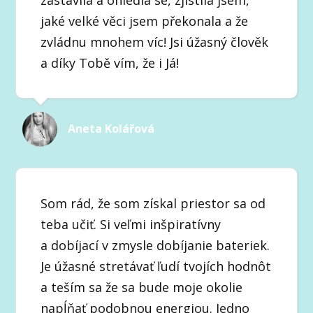
zastavila a ohlédla se, zjistila jsem,
jaké velké věci jsem překonala a že
zvládnu mnohem víc! Jsi úžasný člověk
a díky Tobě vím, že i Já!
Aneta Kolářová
Som rád, že som získal priestor sa od
teba učiť. Si veľmi inšpiratívny
a dobíjací v zmysle dobíjanie bateriek.
Je úžasné stretávať ľudí tvojích hodnôt
a teším sa že sa bude moje okolie
napĺňať podobnou energiou. Jedno