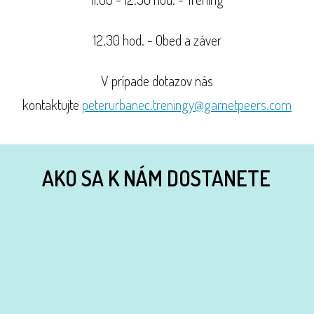
12.30 hod. - Obed a záver
V prípade dotazov nás
kontaktujte
peterurbanec.treningy@garnetpeers.com
AKO SA K NÁM DOSTANETE