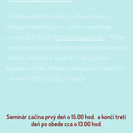
Ako ďalšia alternatíva, často využívaná hosťami
cestujúcimi vlakom je taxi - cenovo sa pohybuje
v rozmedzí 8-10 EUR (
http://www.taxilm.sk/
). Môžete
vopred zavolať (taxi autá stoja na kraji parkoviska pred
vlakovou stanicou) a objednať si odvoz priamo
k penziónu Sankt Johann Liptovský Ján. Priame číslo
na taxi
+421 905 210 008
, p. Majerčík
Seminár začína prvý deň o 15.00 hod. a
končí tretí
deň po obede cca o 13.00 hod.