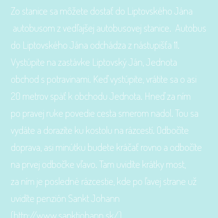
Zo stanice sa môžete dostať do Liptovského Jána
autobusom z vedľajšej autobusovej stanice. Autobus
do Liptovského Jána odchádza z nástupišťa 11.
Vystúpite na zastávke Liptovský Ján, Jednota
obchod s potravinami. Keď vystúpite, vrátite sa o asi
20 metrov späť k obchodu Jednota. Hneď za ním
po pravej ruke povedie cesta smerom nadol. Tou sa
vydáte a dorazíte ku kostolu na rázcestí. Odbočíte
doprava, asi minútku budete kráčať rovno a odbočíte
na prvej odbočke vľavo. Tam uvidíte krátky most,
za ním je posledné rázcestie, kde po ľavej strane už
uvidíte penzión Sankt Johann
(
http://www.sanktjohann.sk/
).