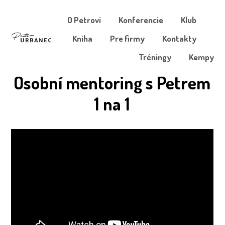
O Petrovi
Konferencie
Klub
Kniha
Pre firmy
Kontakty
Tréningy
Kempy
Osobní mentoring s Petrem
1 na 1