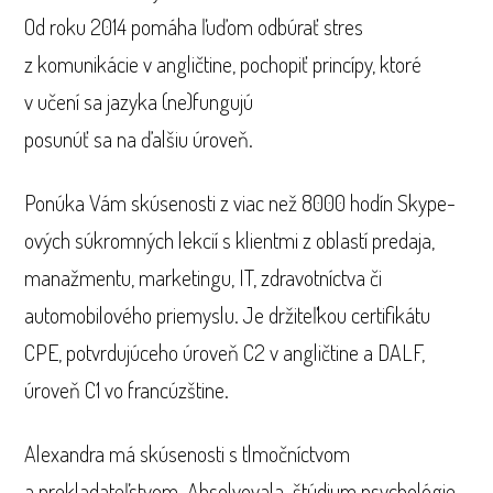
Od roku 2014 pomáha ľuďom odbúrať stres
z komunikácie v angličtine, pochopiť princípy, ktoré
v učení sa jazyka (ne)fungujú
posunúť sa na ďalšiu úroveň.
Ponúka Vám skúsenosti z viac než 8000 hodín Skype-
ových súkromných lekcií s klientmi z oblastí predaja,
manažmentu, marketingu, IT, zdravotníctva či
automobilového priemyslu. Je držiteľkou certifikátu
CPE, potvrdujúceho úroveň C2 v angličtine a DALF,
úroveň C1 vo francúzštine.
Alexandra má skúsenosti s tlmočníctvom
a prekladateľstvom. Absolvovala štúdium psychológie