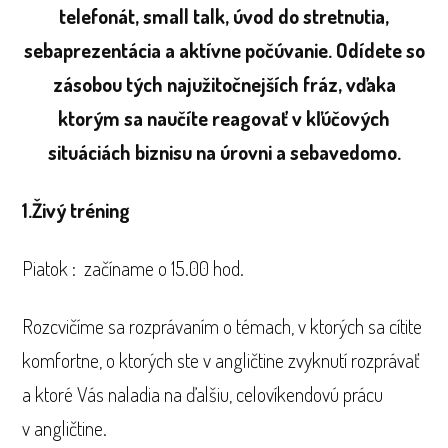
telefonát, small talk, úvod do stretnutia,
sebaprezentácia a aktívne počúvanie. Odídete so
zásobou tých najužitočnejších fráz, vďaka
ktorým sa naučíte reagovať v kľúčových
situáciách biznisu na úrovni a sebavedomo.
1.Živý tréning
Piatok : začíname o 15.00 hod.
Rozcvičíme sa rozprávaním o témach, v ktorých sa cítite
komfortne, o ktorých ste v angličtine zvyknutí rozprávať
a ktoré Vás naladia na ďalšiu, celovíkendovú prácu
v angličtine.