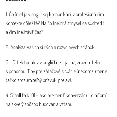
1. Čo (nie) je v anglickej komunikácii v profesionálním
kontexte dôležité? Na čo (ne)má zmysel sa sústrediť
a čím (ne)tráviť čas?
2. Analýza Vašich silných a rozvojových stránok.
3. 101 telefonátov v angličtine – jasne, zrozumiteľne,
s pohodou. Tipy pre záťažové situácie (nedorozumenie,
ťažko zrozumiteľný prízvuk, prejav).
4. Small talk 101 – ako premeniť konverzáciu „o ničom“
na skvelý spôsob budovania vzťahu.