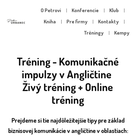
O Petrovi
Konferencie
Klub
Kniha
Pre firmy
Kontakty
Tréningy
Kempy
Tréning - Komunikačné
impulzy v Angličtine
Živý tréning + Online
tréning
Prejdeme si tie najdôležitejšie tipy pre základ
biznisovej komunikácie v angličtine v oblastiach: