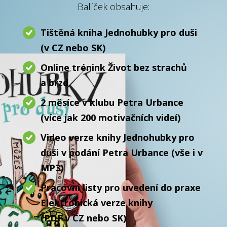
Balíček obsahuje:
Tištěná kniha Jednohubky pro duši
(v CZ nebo SK)
Online trénink Život bez strachů
a brzd
2 měsíce v klubu Petra Urbance
(více jak 200 motivačních videí)
Video verze knihy Jednohubky pro
duši v podání Petra Urbance (vše i v
MP3)
Pracovní listy pro uvedení do praxe
Elektronická verze knihy
(PDF v CZ nebo SK)