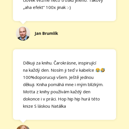
člověk vezme něco trošku jiného. Takový
„aha efekt“ 100x jinak :-)
Jan Brumlík
Děkuji za knihu. Čarokrásne, inspirující
na každý den. Nosím ji teď v kabelce
100%doporucuji všem. Ještě jednou
děkuji. Kniha pomáhá mne i mým blízkým.
Motta z knihy používám každý den
dokonce i v práci. Hop hip hip hurá této
knize S láskou Natálka