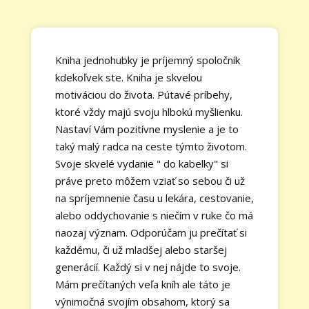
Kniha jednohubky je príjemný spoločník
kdekoľvek ste. Kniha je skvelou
motiváciou do života. Pútavé príbehy,
ktoré vždy majú svoju hlbokú myšlienku.
Nastaví Vám pozitívne myslenie a je to
taký malý radca na ceste týmto životom.
Svoje skvelé vydanie " do kabelky" si
práve preto môžem vziať so sebou či už
na spríjemnenie času u lekára, cestovanie,
alebo oddychovanie s niečím v ruke čo má
naozaj význam. Odporúčam ju prečítať si
každému, či už mladšej alebo staršej
generácií. Každý si v nej nájde to svoje.
Mám prečítaných veľa kníh ale táto je
výnimočná svojím obsahom, ktorý sa