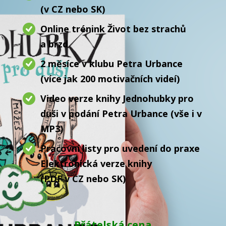
(v CZ nebo SK)
Online trénink Život bez strachů
a brzd
2 měsíce v klubu Petra Urbance
(více jak 200 motivačních videí)
Video verze knihy Jednohubky pro
duši v podání Petra Urbance (vše i v
MP3)
Pracovní listy pro uvedení do praxe
Elektronická verze knihy
(PDF v CZ nebo SK)
Přátelská cena