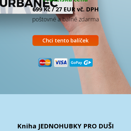
699 Kč / 27 EUR vč. DPH
poštovné a balné zdarma
Chci tento balíček
Kniha JEDNOHUBKY PRO DUŠI