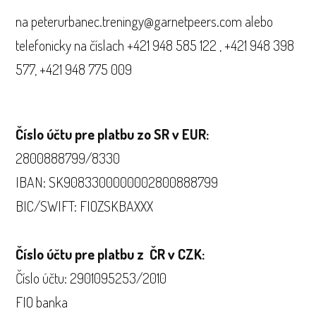
na peterurbanec.treningy@garnetpeers.com alebo
telefonicky na číslach +421 948 585 122 , +421 948 398
577, +421 948 775 009
Číslo účtu pre platbu zo SR v EUR:
2800888799/8330
IBAN: SK9083300000002800888799
BIC/SWIFT: FIOZSKBAXXX
Číslo účtu pre platbu z ČR v CZK:
Číslo účtu: 2901095253/2010
FIO banka