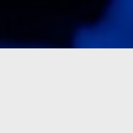
Peter Urbanec
Peter Urbanec je lektor, kouč a mentor, ktorý prepája skúsenosti
z praxe s jasným a ľudským prístupom k rozvoju ľudí a tímov.