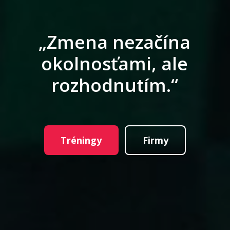
„Zmena nezačína
okolnosťami, ale
rozhodnutím.“
Tréningy
Firmy