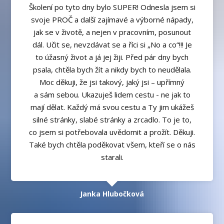
Školení po tyto dny bylo SUPER! Odnesla jsem si
svoje PROČ a další zajímavé a výborné nápady,
jak se v životě, a nejen v pracovním, posunout
dál. Učit se, nevzdávat se a říci si „No a co“!!! Je
to úžasný život a já jej žiji. Před pár dny bych
psala, chtěla bych žít a nikdy bych to neudělala.
Moc děkuji, že jsi takový, jaký jsi – upřímný
a sám sebou. Ukazuješ lidem cestu - ne jak to
mají dělat. Každý má svou cestu a Ty jim ukážeš
silné stránky, slabé stránky a zrcadlo. To je to,
co jsem si potřebovala uvědomit a prožít. Děkuji.
Také bych chtěla poděkovat všem, kteří se o nás
starali.
Janka Hlubočková