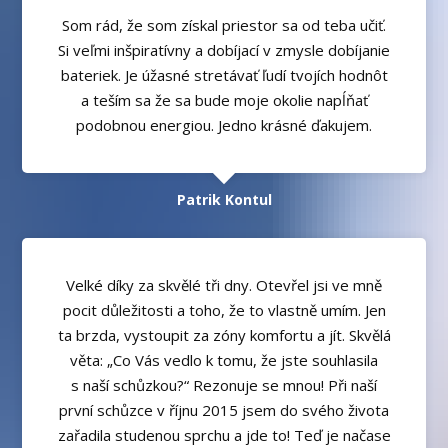
Som rád, že som získal priestor sa od teba učiť.
Si veľmi inšpiratívny a dobíjací v zmysle dobíjanie
bateriek. Je úžasné stretávať ľudí tvojích hodnôt
a teším sa že sa bude moje okolie napĺňať
podobnou energiou. Jedno krásné ďakujem.
Patrik Kontul
Velké díky za skvělé tři dny. Otevřel jsi ve mně
pocit důležitosti a toho, že to vlastně umím. Jen
ta brzda, vystoupit za zóny komfortu a jít. Skvělá
věta: „Co Vás vedlo k tomu, že jste souhlasila
s naší schůzkou?“ Rezonuje se mnou! Při naší
první schůzce v říjnu 2015 jsem do svého života
zařadila studenou sprchu a jde to! Teď je načase