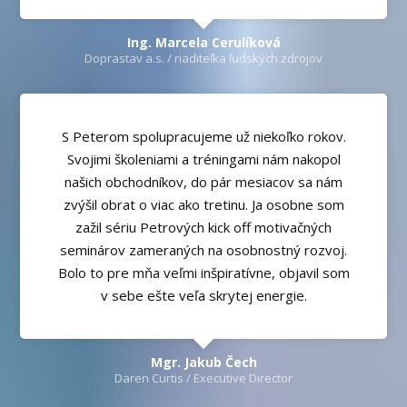
Ing. Marcela Cerulíková
Doprastav a.s. / riaditeľka ľudských zdrojov
S Peterom spolupracujeme už niekoľko rokov.
Svojimi školeniami a tréningami nám nakopol
našich obchodníkov, do pár mesiacov sa nám
zvýšil obrat o viac ako tretinu. Ja osobne som
zažil sériu Petrových kick off motivačných
seminárov zameraných na osobnostný rozvoj.
Bolo to pre mňa veľmi inšpiratívne, objavil som
v sebe ešte veľa skrytej energie.
Mgr. Jakub Čech
Daren Curtis / Executive Director