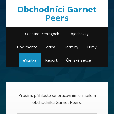
Obchodníci Garnet
Peers
O online tréningoch
Objednávky
Dokumenty
Videa
Termíny
Firmy
eVizitka
Report
Členské sekce
Prosím, přihlaste se pracovním e-mailem
obchodníka Garnet Peers.