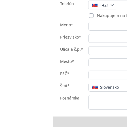
Telefón
+421
Nakupujem na 
Meno*
Priezvisko*
Ulica a č.p.*
Mesto*
PSČ*
Štát*
Slovensko
Poznámka