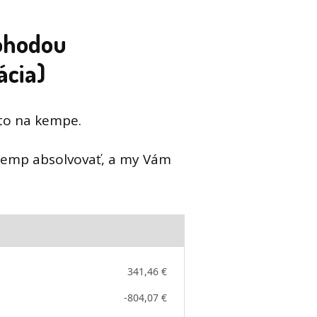
dohodou
ácia)
sto na kempe.
kemp absolvovať, a my Vám
341,46 €
-804,07 €