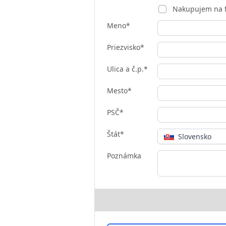
Nakupujem na 
Meno*
Priezvisko*
Ulica a č.p.*
Mesto*
PSČ*
Štát*
Slovensko
Poznámka