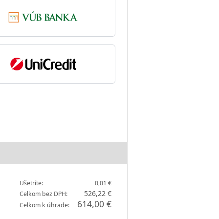
Ušetríte:
0,01 €
526,22 €
Celkom bez DPH:
614,00 €
Celkom k úhrade: