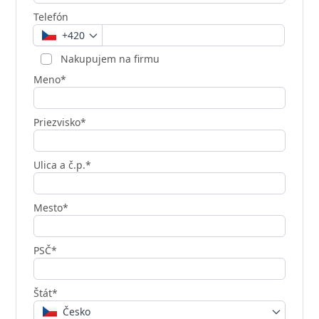
Telefón
+420
Nakupujem na firmu
Meno*
Priezvisko*
Ulica a č.p.*
Mesto*
PSČ*
Štát*
Česko