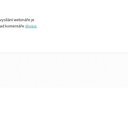
vysílání webináře je
klad komentáře
disqus