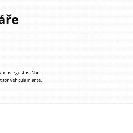
áře
 varius egestas. Nunc
itor vehicula in ante.