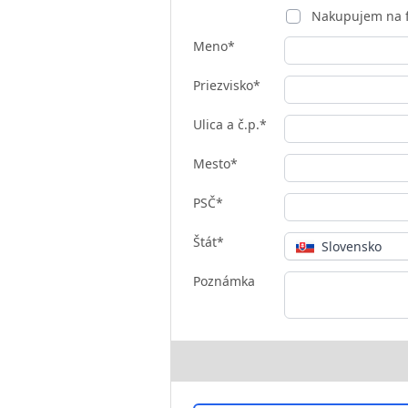
Nakupujem na 
Meno*
Priezvisko*
Ulica a č.p.*
Mesto*
PSČ*
Štát*
Slovensko
Poznámka