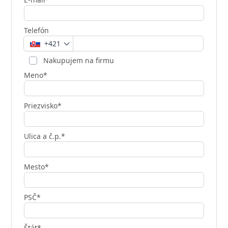
Telefón
+421
Nakupujem na firmu
Meno*
Priezvisko*
Ulica a č.p.*
Mesto*
PSČ*
Štát*