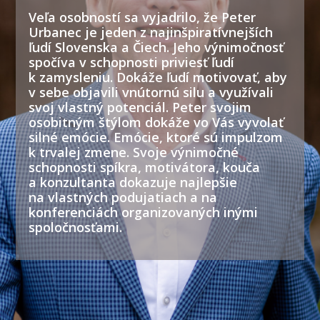
Veľa osobností sa vyjadrilo, že Peter
Urbanec je jeden z najinšpiratívnejších
ľudí Slovenska a Čiech. Jeho výnimočnosť
spočíva v schopnosti priviesť ľudí
k zamysleniu. Dokáže ľudí motivovať, aby
v sebe objavili vnútornú silu a využívali
svoj vlastný potenciál. Peter svojim
osobitným štýlom dokáže vo Vás vyvolať
silné emócie. Emócie, ktoré sú impulzom
k trvalej zmene. Svoje výnimočné
schopnosti spíkra, motivátora, kouča
a konzultanta dokazuje najlepšie
na vlastných podujatiach a na
konferenciách organizovaných inými
spoločnosťami.