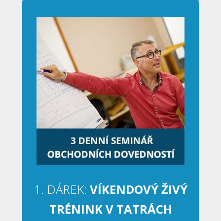
1. DÁREK:
VÍKENDOVÝ ŽIVÝ
TRÉNINK V TATRÁCH