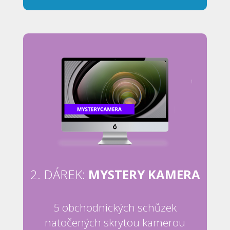
2. DÁREK:
MYSTERY KAMERA
5 obchodnických schůzek
natočených skrytou kamerou