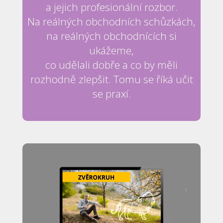
a jejich profesionální rozbor.
Na reálných obchodních schůzkách,
na reálných obchodnících si
ukážeme,
co udělali dobře a co by měli
rozhodně zlepšit. Tomu se říká učit
se praxí.